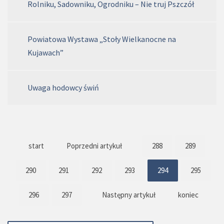
Rolniku, Sadowniku, Ogrodniku – Nie truj Pszczół
Powiatowa Wystawa „Stoły Wielkanocne na
Kujawach”
Uwaga hodowcy świń
start
Poprzedni artykuł
288
289
290
291
292
293
294
295
296
297
Następny artykuł
koniec