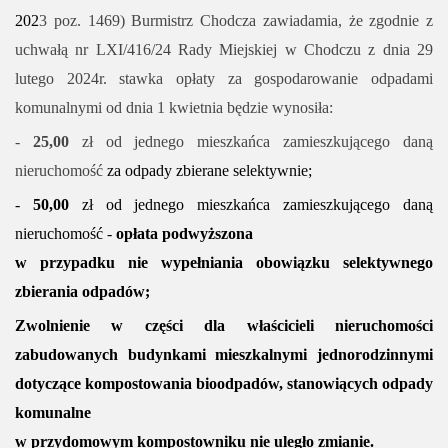
202
3 poz. 1469) Burmistrz Chodcza zawiadamia, że zgodnie z
uchwałą nr
LXI/416/24
Rady Miejskiej w Chodczu z dnia
29
lutego 2024r.
staw
ka
opłaty za gospodarowanie odpadami
komunalnymi
od dnia 1 kwietnia będzie wynosiła:
-
25,00
zł od jednego mieszkańca zamieszkującego daną
nieruchomość
za odpady zbierane selektywnie;
-
50,00
zł
od jednego mieszkańca zamieszkującego daną
nieruchomość -
opłata podwyższona
w przypadku nie wypełniania obowiązku selektywnego
zbierania odpadów;
Z
wolnienie w części dla właścicieli nieruchomości
zabudowanych budynkami mieszkalnymi jednorodzinnymi
dotyczące kompostowania bioodpadów, stanowiących odpady
komunalne
w przydomowym kompostowniku nie uległo zmianie.