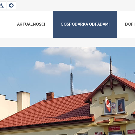
T
SET
SET
ALLER
DEFAULT
LARGER
NT
FONT
FONT
AKTUALNOŚCI
GOSPODARKA ODPADAMI
DOF