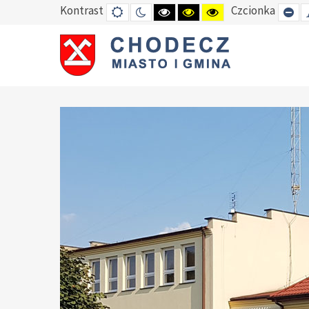
Kontrast
Czcionka
DEFAULT
TRYB
HIGH
HIGH
HIGH
SE
MODE
NOCNY
CONTRAST
CONTRAST
CONTRAST
SM
BLACK
BLACK
YELLOW
FO
WHITE
YELLOW
BLACK
MODE
MODE
MODE