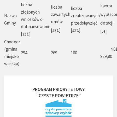
liczba
kwota
liczba
liczba
złożonych
zawartych
wypłaco
Nazwa
zrealizowanych
wniosków o
umów
Gminy
przedsięwzięć
dotacji
dofinansowanie
[szt.]
[szt.]
[zł]
[szt.]
Chodecz
(gmina
4 81
294
269
160
miejsko-
929,80
wiejska)
PROGRAM PRIORYTETOWY
"CZYSTE POWIETRZE"