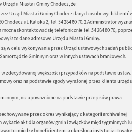
ów Urzędu Miasta i Gminy Chodecz, że:
przez Urząd Miasta i Gminy Chodecz danych osobowych klientó
0 Chodecz ul. Kaliska 2, tel. 54 284 80 70. 2.Administrator wyzna
ożna skontaktować się telefonicznie tel. 54 284 80 70, poprz
powyższe dane adresowe Urzędu Miasta i Gminy.
e są w celu wykonywania przez Urząd ustawowych zadań publi
. o Samorządzie Gminnym oraz w innych ustawach branżowych.
ą w zdecydowanej większości przypadków na podstawie ustaw.
mowy oraz na podstawie zgody wyrażonej przez klienta urzędu
m innym, niż upoważnione na podstawie przepisów prawa.
echowywane przez okres wynikający z kategorii archiwalnej
m wykazie akt dla organów gmin i związków międzygminnych lu
wartej między beneficjentem, a określoną instytucją, trwałoś