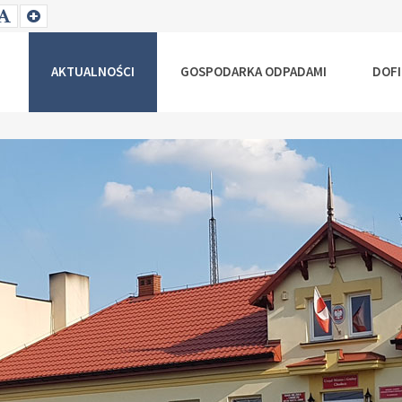
T
SET
SET
ALLER
DEFAULT
LARGER
NT
FONT
FONT
AKTUALNOŚCI
GOSPODARKA ODPADAMI
DOF