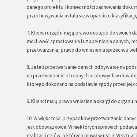
danego projektu i konieczności zachowania dokume
przechowywania ustala się w oparciu o klasyfikacj
7. Klienci urzędu mają prawo dostępu do swoich 
możliwość sprostowania i uzupełnienia danych, mo
przetwarzania, prawo do wniesienia sprzeciwu wo
8. Jeżeli przetwarzanie danych odbywa się na pods
na przetwarzanie ich danych osobowych w dowol
którego dokonano na podstawie zgody przed jej c
9. Klienci mają prawo wniesienia skargi do organ
10. W większości przypadków przetwarzanie danyc
jest obowiązkowe. W niektórych sprawach podawa
realizacji celów, o których mowa w ust. 3. W sytu