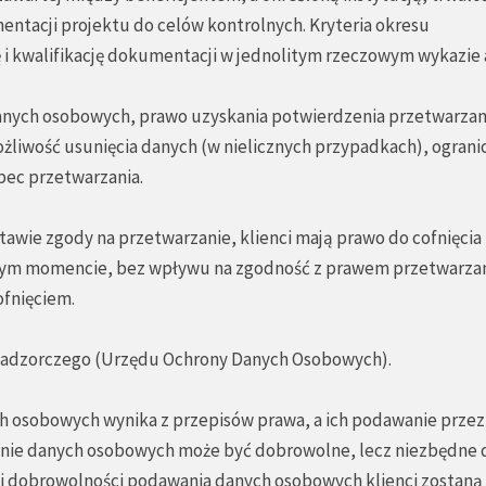
ntacji projektu do celów kontrolnych. Kryteria okresu
ę i kwalifikację dokumentacji w jednolitym rzeczowym wykazie 
danych osobowych, prawo uzyskania potwierdzenia przetwarzan
żliwość usunięcia danych (w nielicznych przypadkach), ograni
bec przetwarzania.
tawie zgody na przetwarzanie, klienci mają prawo do cofnięcia
nym momencie, bez wpływu na zgodność z prawem przetwarzan
ofnięciem.
u nadzorczego (Urzędu Ochrony Danych Osobowych).
h osobowych wynika z przepisów prawa, a ich podawanie przez
nie danych osobowych może być dobrowolne, lecz niezbędne 
acji dobrowolności podawania danych osobowych klienci zostaną