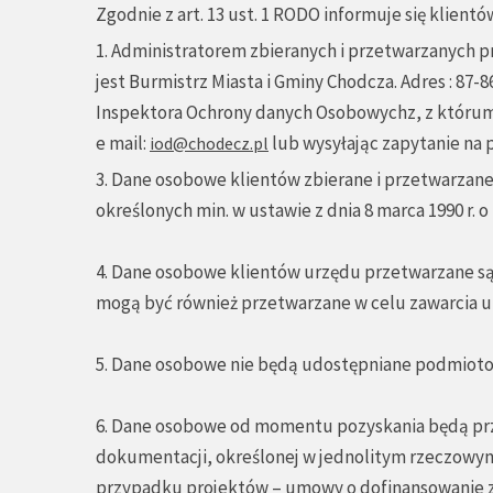
Zgodnie z art. 13 ust. 1 RODO informuje się klient
1. Administratorem zbieranych i przetwarzanych 
jest Burmistrz Miasta i Gminy Chodcza. Adres : 87-86
Inspektora Ochrony danych Osobowychz, z którum m
e mail:
lub wysyłając zapytanie na 
iod@chodecz.pl
3. Dane osobowe klientów zbierane i przetwarzan
określonych min. w ustawie z dnia 8 marca 1990 r
4. Dane osobowe klientów urzędu przetwarzane s
mogą być również przetwarzane w celu zawarcia u
5. Dane osobowe nie będą udostępniane podmioto
6. Dane osobowe od momentu pozyskania będą prz
dokumentacji, określonej w jednolitym rzeczowy
przypadku projektów – umowy o dofinansowanie za