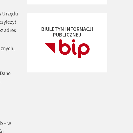
w Urzędu
czyłczył
BIULETYN INFORMACJI
ez adres
PUBLICZNEJ
cznych,
 Dane
.
b – w
ci