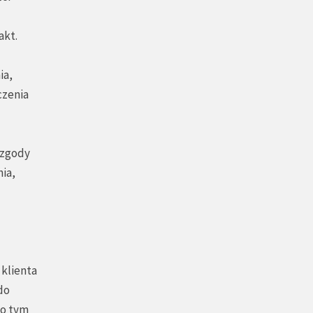
akt.
ia,
czenia
 zgody
ia,
 klienta
do
 o tym