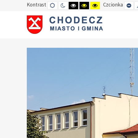
Kontrast
Czcionka
DEFAULT
TRYB
HIGH
HIGH
HIGH
SE
MODE
NOCNY
CONTRAST
CONTRAST
CONTRAST
SM
BLACK
BLACK
YELLOW
FO
WHITE
YELLOW
BLACK
MODE
MODE
MODE